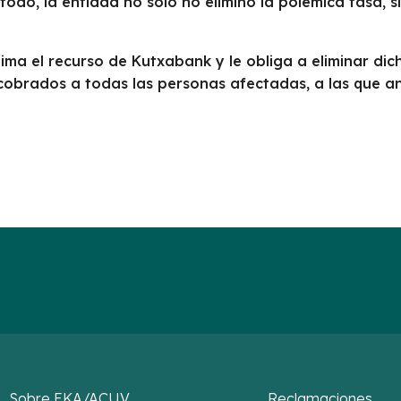
todo, la entidad no solo no eliminó la polémica tasa, 
tima el recurso de Kutxabank y le obliga a eliminar di
cobrados a todas las personas afectadas, a las que a
Sobre EKA/ACUV
Reclamaciones