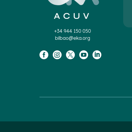
+34 944 150 050
bilbao@eka.org




