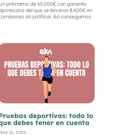
Un préstamo de 65.000€ con garantía
hipotecaria del que se llevaron 8.400€ en
comisiones sin justificar. Así conseguimos
en EKA/ACUV que la Audiencia Provincial
declarara nulo por usura el préstamo y
frenara la ejecución hipotecaria sobre su
vivienda.
Pruebas deportivas: todo lo
que debes tener en cuenta
May 12, 2026