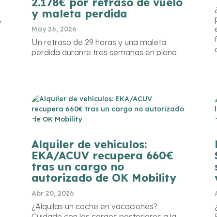
2.178€ por retraso de vuelo
y maleta perdida
,
May 26, 2026
Un retraso de 29 horas y una maleta
perdida durante tres semanas en pleno
trekking por las Montañas Rocosas.
Lufthansa intentó escudarse en dos
argumentos para no pagar. El juez los
rechazó ambos. Desde EKA/ACUV te
contamos cómo terminó el caso y qué
debes saber si viajas con equipamiento
técnico.
Alquiler de vehículos:
EKA/ACUV recupera 660€
tras un cargo no
autorizado de OK Mobility
r
Abr 20, 2026
¿Alquilas un coche en vacaciones?
Cuidado con los cargos posteriores a la