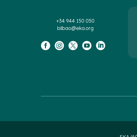
+34 944 150 050
bilbao@eka.org




