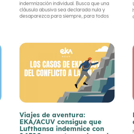
indemnización individual. Busca que una
cláusula abusiva sea declarada nula y
desaparezca para siempre, para todos
los clientes de una empresa, en todo el
estado. Así es como desde EKA/ACUV
transformamos el consumo desde los
tribunales.
Viajes de aventura:
EKA/ACUV consigue que
Lufthansa indemnice con