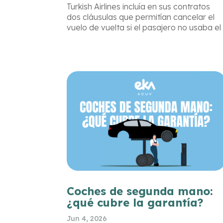
Turkish Airlines incluía en sus contratos
dos cláusulas que permitían cancelar el
vuelo de vuelta si el pasajero no usaba el
de ida. EKA/ACUV interpuso una acción
de cesación — y el juzgado nos dio la
razón.
Coches de segunda mano:
¿qué cubre la garantía?
Jun 4, 2026