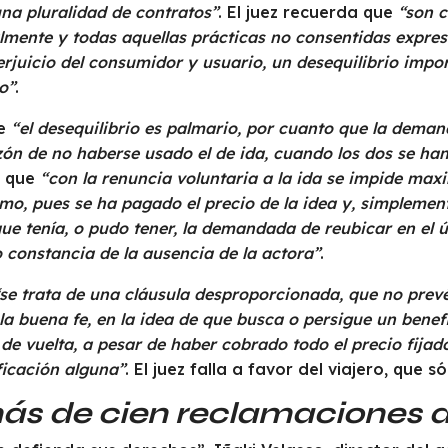
na pluralidad de contratos”
. El juez recuerda que
“son c
lmente y todas aquellas prácticas no consentidas expres
erjuicio del consumidor y usuario, un desequilibrio impo
o”
.
ue
“el desequilibrio es palmario, por cuanto que la dema
azón de no haberse usado el de ida, cuando los dos se h
ó que
“con la renuncia voluntaria a la ida se impide max
smo, pues se ha pagado el precio de la idea y, simplement
 que tenía, o pudo tener, la demandada de reubicar en e
 constancia de la ausencia de la actora”
.
“se trata de una cláusula desproporcionada, que no prev
 la buena fe, en la idea de que busca o persigue un benef
 de vuelta, a pesar de haber cobrado todo el precio fijad
ficación alguna”
. El juez falla a favor del viajero, que
ás de cien reclamaciones d