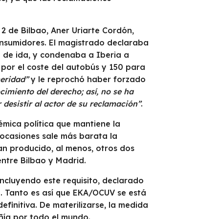
 2 de Bilbao, Aner Uriarte Cordón,
onsumidores. El magistrado declaraba
el de ida, y condenaba a Iberia a
por el coste del autobús y 150 para
eridad”
y le reprochó haber forzado
cimiento del derecho; así, no se ha
 desistir al actor de su reclamación”
.
émica política que mantiene la
 ocasiones sale más barata la
han producido, al menos, otros dos
entre Bilbao y Madrid.
 incluyendo este requisito, declarado
. Tanto es así que EKA/OCUV se está
initiva. De materilizarse, la medida
ñía por todo el mundo.