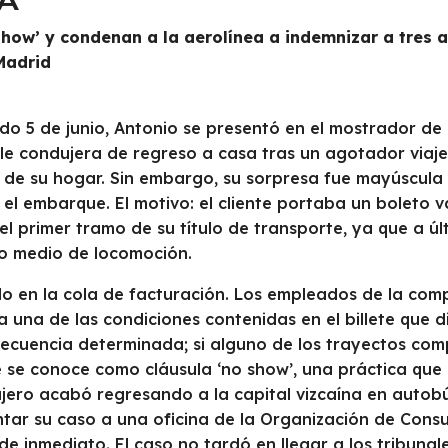
show’ y condenan a la aerolínea a indemnizar a tres 
Madrid
do 5 de junio, Antonio se presentó en el mostrador de
 le condujera de regreso a casa tras un agotador via
 de su hogar. Sin embargo, su sorpresa fue mayúscula
el embarque. El motivo: el cliente portaba un boleto v
l primer tramo de su título de transporte, ya que a úl
tro medio de locomoción.
o en la cola de facturación. Los empleados de la comp
 una de las condiciones contenidas en el billete que di
a secuencia determinada; si alguno de los trayectos c
ue se conoce como cláusula ‘no show’, una práctica que
ajero acabó regresando a la capital vizcaína en autobú
ontar su caso a una oficina de la Organización de Con
e inmediato. El caso no tardó en llegar a los tribunal