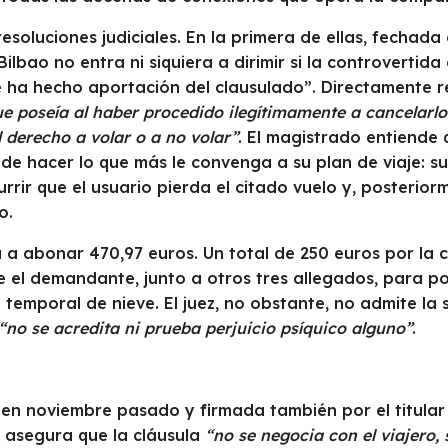
resoluciones judiciales. En la primera de ellas, fechada
lbao no entra ni siquiera a dirimir si la controvertida
 ha hecho aportación del clausulado”. Directamente r
que poseía al haber procedido ilegítimamente a cancelarl
l derecho a volar o a no volar”
. El magistrado entiende 
 hacer lo que más le convenga a su plan de viaje: subi
rir que el usuario pierda el citado vuelo y, posterio
o.
a a abonar 470,97 euros. Un total de 250 euros por la c
e el demandante, junto a otros tres allegados, para po
 temporal de nieve. El juez, no obstante, no admite la
“no se acredita ni prueba perjuicio psíquico alguno”
.
 en noviembre pasado y firmada también por el titular
y asegura que la cláusula
“no se negocia con el viajero,