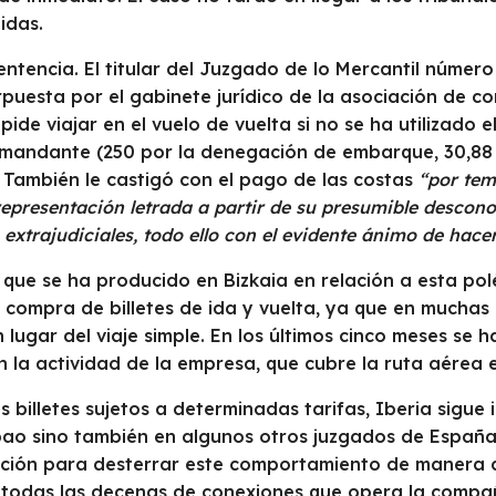
idas.
ntencia. El titular del Juzgado de lo Mercantil número
puesta por el gabinete jurídico de la asociación de c
pide viajar en el vuelo de vuelta si no se ha utilizado 
mandante (250 por la denegación de embarque, 30,88 
 También le castigó con el pago de las costas
“por tem
epresentación letrada a partir de su presumible descono
extrajudiciales, todo ello con el evidente ánimo de hacer
o que se ha producido en Bizkaia en relación a esta pol
 compra de billetes de ida y vuelta, ya que en muchas
 lugar del viaje simple. En los últimos cinco meses se 
n la actividad de la empresa, que cubre la ruta aérea 
s billetes sujetos a determinadas tarifas, Iberia sigue
bao sino también en algunos otros juzgados de España
ción para desterrar este comportamiento de manera def
 todas las decenas de conexiones que opera la compa