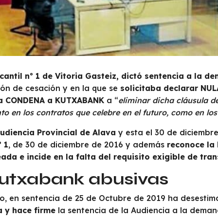
antil nº 1 de Vitoria Gasteiz,
dictó sentencia a la 
ión de cesación y en la que se
solicitaba declarar NUL
cia CONDENA a KUTXABANK
a “
eliminar dicha cláusula d
anto en los contratos que celebre en el futuro, como en lo
Audiencia Provincial de Alava
y esta el 30 de diciembr
º 1
, de 30 de diciembre de 2016 y además
reconoce la 
ada e incide en la falta del requisito exigible de tra
utxabank abusivas
emo, en sentencia de 25 de Octubre de 2019 ha desesti
a y hace firme
la sentencia de la Audiencia a la dema