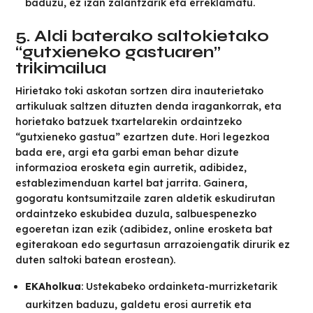
baduzu, ez izan zalantzarik eta erreklamatu.
5. Aldi baterako saltokietako
“gutxieneko gastuaren”
trikimailua
Hirietako toki askotan sortzen dira inauterietako
artikuluak saltzen dituzten denda iragankorrak, eta
horietako batzuek txartelarekin ordaintzeko
“gutxieneko gastua” ezartzen dute. Hori legezkoa
bada ere, argi eta garbi eman behar dizute
informazioa erosketa egin aurretik, adibidez,
establezimenduan kartel bat jarrita. Gainera,
gogoratu kontsumitzaile zaren aldetik eskudirutan
ordaintzeko eskubidea duzula, salbuespenezko
egoeretan izan ezik (adibidez, online erosketa bat
egiterakoan edo segurtasun arrazoiengatik dirurik ez
duten saltoki batean erostean).
EKAholkua
: Ustekabeko ordainketa-murrizketarik
aurkitzen baduzu, galdetu erosi aurretik eta