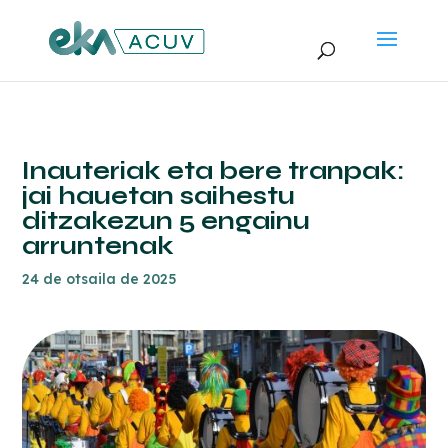
Inauteriak eta bere tranpak:
jai hauetan saihestu
ditzakezun 5 engainu
arruntenak
24 de otsaila de 2025