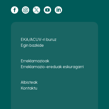





EKA/ACUV-ri buruz
Egin bazkide
Erreklamazioak
Erreklamazio-ereduak eskuragarri
Albisteak
Kontaktu