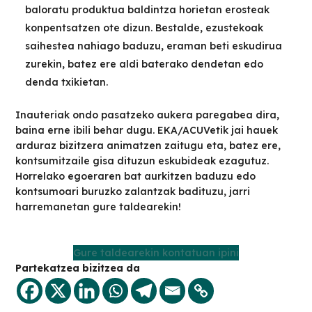
baloratu produktua baldintza horietan erosteak
konpentsatzen ote dizun. Bestalde, ezustekoak
saihestea nahiago baduzu, eraman beti eskudirua
zurekin, batez ere aldi baterako dendetan edo
denda txikietan.
Inauteriak ondo pasatzeko aukera paregabea dira,
baina erne ibili behar dugu. EKA/ACUVetik jai hauek
arduraz bizitzera animatzen zaitugu eta, batez ere,
kontsumitzaile gisa dituzun eskubideak ezagutuz.
Horrelako egoeraren bat aurkitzen baduzu edo
kontsumoari buruzko zalantzak badituzu, jarri
harremanetan gure taldearekin!
Gure taldearekin kontatuan ipini
Partekatzea bizitzea da