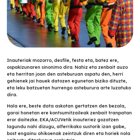
Inauteriak mozorro, desfile, festa eta, batez ere,
ospakizunaren sinonimo dira. Nahiz eta zenbait auzo
eta herritan joan den asteburuan ospatu den, herri
gehienek jai hauek datozen egunetan biziko dituzte,
eta leku batzuetan hurrengo asteburura arte luzatuko
dira.
Hala ere, beste data askotan gertatzen den bezala,
garai honetan ere kontsumitzaileak zenbait tranpatan
eror daitezke. EKA/ACUVetik inauteriez gozatzen
lagundu nahi dizugu, alferrikako sustorik izan gabe,
bost engainu ohikoenak zeintzuk diren eta horiek nola