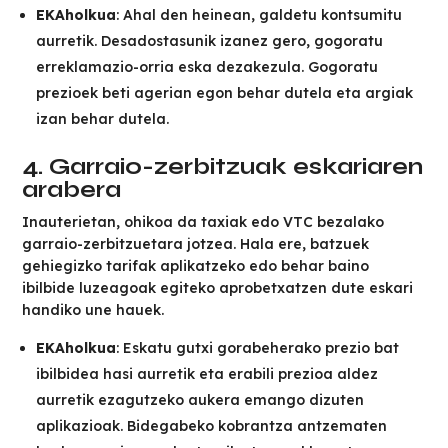
EKAholkua
: Ahal den heinean, galdetu kontsumitu
aurretik. Desadostasunik izanez gero, gogoratu
erreklamazio-orria eska dezakezula. Gogoratu
prezioek beti agerian egon behar dutela eta argiak
izan behar dutela.
4. Garraio-zerbitzuak eskariaren
arabera
Inauterietan, ohikoa da taxiak edo VTC bezalako
garraio-zerbitzuetara jotzea. Hala ere, batzuek
gehiegizko tarifak aplikatzeko edo behar baino
ibilbide luzeagoak egiteko aprobetxatzen dute eskari
handiko une hauek.
EKAholkua
: Eskatu gutxi gorabeherako prezio bat
ibilbidea hasi aurretik eta erabili prezioa aldez
aurretik ezagutzeko aukera emango dizuten
aplikazioak. Bidegabeko kobrantza antzematen