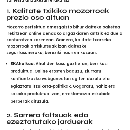
saihestu ditzakezun erakutsiz.
1. Kalitate txikiko mozorroak
prezio oso altuan
Mozorro perfektua amesgaizto bihur daiteke paketea
irekitzean online dendako argazkiaren antzik ez duela
konturatzen zarenean. Gainera, kalitate txarreko
mozorroak arriskutsuak izan daitezke
segurtasunerako, bereziki haurren kasuan.
EKAholkua
: Ahal den kasu guztietan, berrikusi
produktua. Online erosten baduzu, ziurtatu
konfiantzazko webguneetan egiten duzula eta
egiaztatu itzulketa-politikak. Gogoratu, nahiz eta
sasoiko produktua izan, erreklamazio-eskubide
berberak dituzula.
2. Sarrera faltsuak edo
ezeztatutako jarduerak