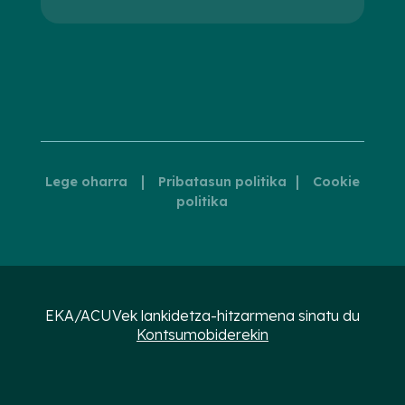
|
|
Lege oharra
Pribatasun politika
Cookie
politika
EKA/ACUVek lankidetza-hitzarmena sinatu du
Kontsumobiderekin