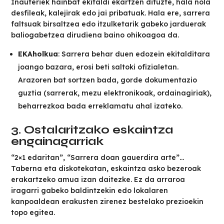
Inauteriek hainbat ekitaldi ekartzen dituzte, hala nola
desfileak, kalejirak edo jai pribatuak. Hala ere, sarrera
faltsuak birsaltzea edo itzulketarik gabeko jarduerak
baliogabetzea dirudiena baino ohikoagoa da.
EKAholkua
: Sarrera behar duen edozein ekitalditara
joango bazara, erosi beti saltoki ofizialetan.
Arazoren bat sortzen bada, gorde dokumentazio
guztia (sarrerak, mezu elektronikoak, ordainagiriak),
beharrezkoa bada erreklamatu ahal izateko.
3. Ostalaritzako eskaintza
engainagarriak
“2×1 edaritan”, “Sarrera doan gauerdira arte”…
Taberna eta diskotekatan, eskaintza asko bezeroak
erakartzeko amua izan daitezke. Ez da arraroa
iragarri gabeko baldintzekin edo lokalaren
kanpoaldean erakusten zirenez bestelako prezioekin
topo egitea.