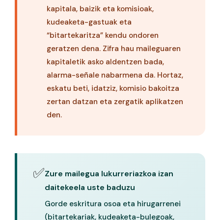
kapitala, baizik eta komisioak,
kudeaketa-gastuak eta
“bitartekaritza” kendu ondoren
geratzen dena. Zifra hau maileguaren
kapitaletik asko aldentzen bada,
alarma-señale nabarmena da. Hortaz,
eskatu beti, idatziz, komisio bakoitza
zertan datzan eta zergatik aplikatzen
den.
✅
Zure mailegua lukurreriazkoa izan
daitekeela uste baduzu
Gorde eskritura osoa eta hirugarrenei
(bitartekariak, kudeaketa-bulegoak,