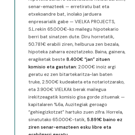
senar-emazteek — erretiratu bat eta
etxekoandre bat, inolako jarduera
enpresarialik gabe — VIELKA PROJECTS,
S.L.rekin 65.000€-ko mailegu hipotekario
berri bat sinatzen dute. Diru horretatik,
50.781€ erabili ziren, helburua zen bezala,
hipoteka zaharra ezeztatzeko. Baina, gainera,
eragiketak beste
8.400€ “jan” zituen
komisio eta gastutan
: 2.000€ inoiz argi
geratu ez zen bitartekaritza-lan baten
truke, 2.500€ kudeaketa eta notariotzarako,
eta 3.900€ VIELKAk berak mailegua
irekitzeagatik komisio gisa gorde zituenak —
kapitalaren %6a, Auzitegiak geroago
“gehiegizkotzat” hartuko zuen zifra. Horrela,
sinatutako 65.000€-tatik,
5.891€ baino ez
ziren senar-emazteen esku libre eta
erabilgarri geratu
.