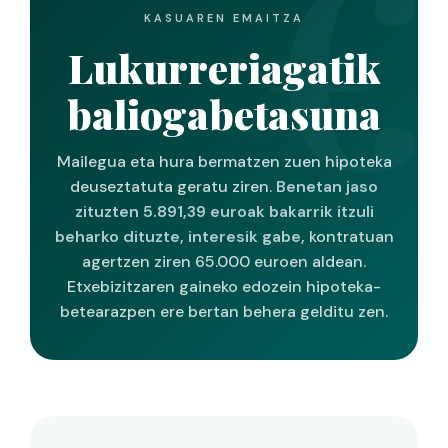
KASUAREN EMAITZA
Lukurreriagatik
baliogabetasuna
Mailegua eta hura bermatzen zuen hipoteka
deuseztatuta geratu ziren.
Benetan jaso
zituzten 5.891,39 euroak bakarrik itzuli
beharko dituzte, interesik gabe,
kontratuan
agertzen ziren 65.000 euroen aldean.
Etxebizitzaren gaineko edozein hipoteka-
betearazpen ere bertan behera gelditu zen.