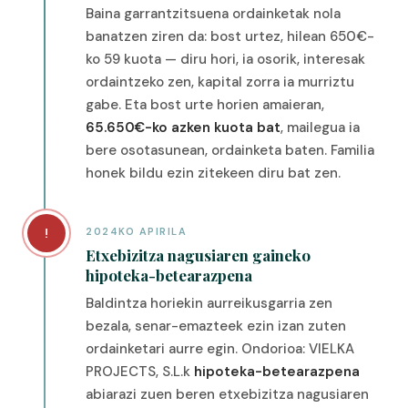
Baina garrantzitsuena ordainketak nola
banatzen ziren da: bost urtez, hilean 650€-
ko 59 kuota — diru hori, ia osorik, interesak
ordaintzeko zen, kapital zorra ia murriztu
gabe. Eta bost urte horien amaieran,
65.650€-ko azken kuota bat
, mailegua ia
bere osotasunean, ordainketa baten. Familia
honek bildu ezin zitekeen diru bat zen.
!
2024KO APIRILA
Etxebizitza nagusiaren gaineko
hipoteka-betearazpena
Baldintza horiekin aurreikusgarria zen
bezala, senar-emazteek ezin izan zuten
ordainketari aurre egin. Ondorioa: VIELKA
PROJECTS, S.L.k
hipoteka-betearazpena
abiarazi zuen beren etxebizitza nagusiaren