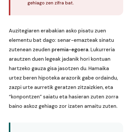
gehiago zen zifra bat.
Auzitegiaren erabakian asko pisatu zuen
elementu bat dago: senar-emazteak sinatu
zutenean zeuden
premia-egoera
. Lukurreria
arautzen duen legeak jadanik hori kontuan
hartzeko gauza gisa jasotzen du. Hamaika
urtez beren hipoteka arazorik gabe ordaindu,
zazpi urte aurretik geratzen zitzaizkien, eta
“konpontzen” saiatu eta hasieran zuten zorra
baino askoz gehiago zor izaten amaitu zuten.