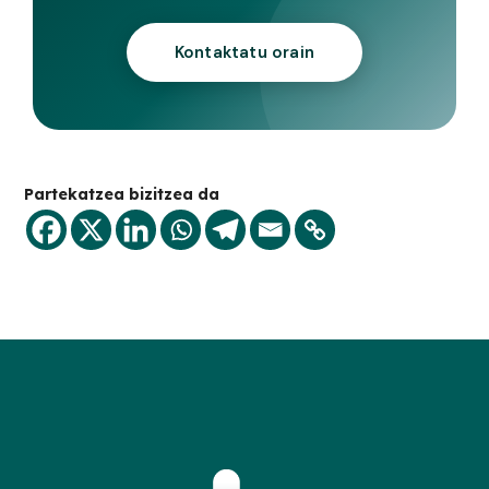
Kontaktatu orain
Partekatzea bizitzea da