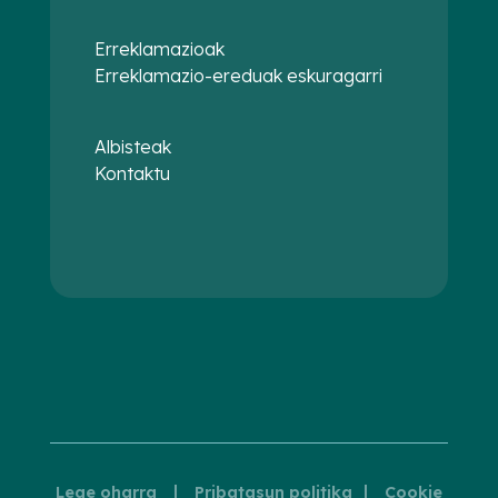
Erreklamazioak
Erreklamazio-ereduak eskuragarri
Albisteak
Kontaktu
|
|
Lege oharra
Pribatasun politika
Cookie