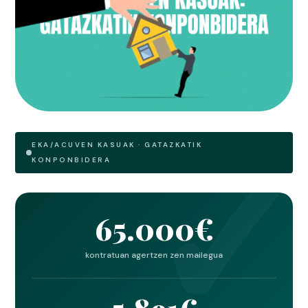
EKA/ACUVEN KASUAK · GATAZKATIK
KONPONBIDERA
65.000€
kontratuan agertzen zen mailegua