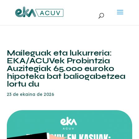
Maileguak eta lukurreria:
EKA/ACUVek Probintzia
Auzitegiak 65.000 euroko
hipoteka bat baliogabetzea
lortu du
23 de ekaina de 2026