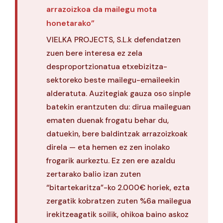
arrazoizkoa da mailegu mota
honetarako”
VIELKA PROJECTS, S.L.k defendatzen
zuen bere interesa ez zela
desproportzionatua etxebizitza-
sektoreko beste mailegu-emaileekin
alderatuta. Auzitegiak gauza oso sinple
batekin erantzuten du: dirua maileguan
ematen duenak frogatu behar du,
datuekin, bere baldintzak arrazoizkoak
direla — eta hemen ez zen inolako
frogarik aurkeztu. Ez zen ere azaldu
zertarako balio izan zuten
“bitartekaritza”-ko 2.000€ horiek, ezta
zergatik kobratzen zuten %6a mailegua
irekitzeagatik soilik, ohikoa baino askoz