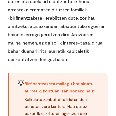
duten eta duela urte batzuetatik hona
arrastaka eramaten dituzten familiek
«birfinantzaketa» erabiltzen dute, zor hau
arintzeko, eta, azkenean, abiapuntuko egoeran
baino okerrago geratzen dira. Arazoaren
muina, hemen, ez da soilik interes-tasa, dirua
behar duenari iritsi aurretik kapitaletik
deskontatzen den guztia da.
💡
Birfinantzaketa mailegu bat sinatu
aurretik, kontuan izan honako hau:
Kalkulatu zenbat diru iristen den
benetan zure kontura. Hau da, ez
bakarrik eskrituran agertzen den