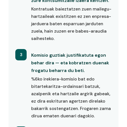
zure kontsumitzaile izaera kentzen.
Kontratuak baieztatzen zuen mailegu-
hartzaileak existitzen ez zen enpresa-
jarduera baten esparruan jarduten
zuela, hain zuzen ere babes-araudia
saihesteko.
3
Komisio guztiak justifikatuta egon
behar dira — eta kobratzen duenak
frogatu beharra du beti.
%6ko irekiera-komisio bat edo
bitartekaritza-ordainsari batzuk,
azalpenik eta hartzaile argirik gabeak,
ez dira eskrituran agertzen direlako
bakarrik sostengatzen. Frogaren zama
dirua ematen duenari dagokio.