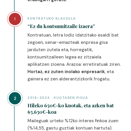
!
KONTRATUKO KLAUSULA
“Ez du kontsumitzaile izaera”
Kontratuan, letra lodiz idatzitako esaldi bat
zegoen, senar-emazteak enpresa gisa
jarduten zutela eta, horregatik,
kontsumitzaileen legea ez zitzaiela
aplikatzen zioena. Arazoa: erretiratuak ziren.
Hortaz, ez zuten inolako enpresarik
, eta
gainera ez zen alderantzizkorik frogatu.
2
2019-2024 · KUOTAREN PISUA
Hileko 650€-ko kuotak, eta azken bat
65.650€-koa
Maileguak urteko %12ko interes finkoa zuen
(%14,55, gastu guztiak kontuan hartuta).