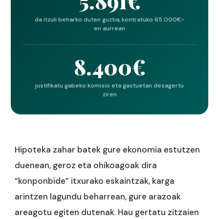
5.891€
da itzuli beharko duten guztia, kontratuko 65.000€-
en aurrean
8.400€
justifikatu gabeko komisio eta gastuetan desagertu
ziren
Hipoteka zahar batek gure ekonomia estutzen
duenean, geroz eta ohikoagoak dira
“konponbide” itxurako eskaintzak, karga
arintzen lagundu beharrean, gure arazoak
areagotu egiten dutenak. Hau gertatu zitzaien