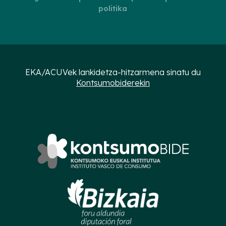
politika
EKA/ACUVek lankidetza-hitzarmena sinatu du
Kontsumobiderekin