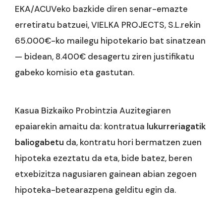
EKA/ACUVeko bazkide diren senar-emazte
erretiratu batzuei, VIELKA PROJECTS, S.L.rekin
65.000€-ko mailegu hipotekario bat sinatzean
— bidean, 8.400€ desagertu ziren justifikatu
gabeko komisio eta gastutan.
Kasua Bizkaiko Probintzia Auzitegiaren
epaiarekin amaitu da: kontratua
lukurreriagatik
baliogabetu
da, kontratu hori bermatzen zuen
hipoteka ezeztatu da eta, bide batez, beren
etxebizitza nagusiaren gainean abian zegoen
hipoteka-betearazpena gelditu egin da.