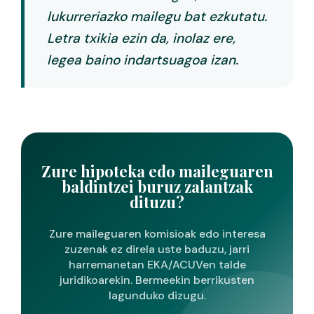
lukurreriazko mailegu bat ezkutatu.
Letra txikia ezin da, inolaz ere,
legea baino indartsuagoa izan.
Zure hipoteka edo maileguaren
baldintzei buruz zalantzak
dituzu?
Zure maileguaren komisioak edo interesa
zuzenak ez direla uste baduzu, jarri
harremanetan EKA/ACUVen talde
juridikoarekin. Bermeekin berrikusten
lagunduko dizugu.