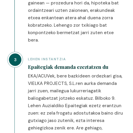
gainean — prozedura hori da, hipoteka bat
ordaintzeari uzten zaionean, erakundeak
etxea enkantean atera ahal duena zorra
kobratzeko. Lehengo zor txikiago bat
konpontzeko bermetzat jarri zuten etxe
bera.
3
LEHEN INSTANTZIA
Epaitegiak demanda ezeztatzen du
EKA/ACUVek, bere bazkideen ordezkari gisa,
VIELKA PROJECTS, S.L.ren aurka demanda
jarri zuen, mailegua lukurreriagatik
baliogabetzat jotzeko eskatuz. Bilboko 9.
Lehen Auzialdiko Epaitegiak ezetz erantzun
zuen: ez zela frogatu adostutakoa baino diru
gutxiago jaso zutenik, ezta interesa
gehiegizkoa zenik ere. Are gehiago,