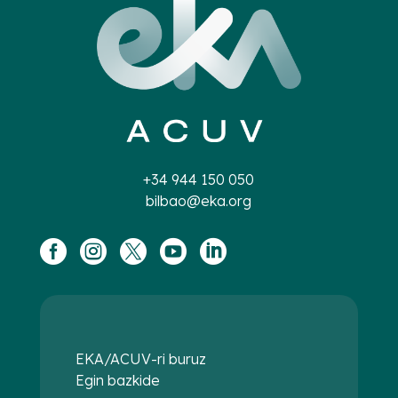
+34 944 150 050
bilbao@eka.org





EKA/ACUV-ri buruz
Egin bazkide