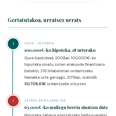
Gertatutakoa, urratsez urrats
1
2008 · JATORRIA
100.000€-ko hipoteka, 18 urterako
Gure bazkideek 2008an 100.000€-ko
hipoteka sinatu zuten erakunde finantzario
batekin, 216 hilabetetan ordaintzeko.
Hamaika urte geroago, 2019an, oraindik
50.708,61€
ordaintzeke zituzten.
!
2019KO APIRILAREN 16A
65.000€-ko mailegu berria sinatzen dute
Hipoteka zaharra ezeztatzeko helburuarekin,