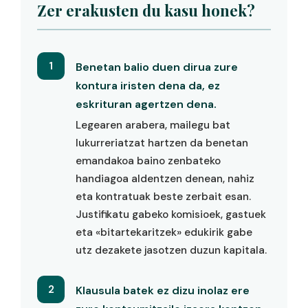
Zer erakusten du kasu honek?
1
Benetan balio duen dirua zure
kontura iristen dena da, ez
eskrituran agertzen dena.
Legearen arabera, mailegu bat
lukurreriatzat hartzen da benetan
emandakoa baino zenbateko
handiagoa aldentzen denean, nahiz
eta kontratuak beste zerbait esan.
Justifikatu gabeko komisioek, gastuek
eta «bitartekaritzek» edukirik gabe
utz dezakete jasotzen duzun kapitala.
2
Klausula batek ez dizu inolaz ere