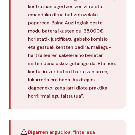
kontratuan agertzen zen zifra eta
emandako dirua bat zetozelako
paperean. Baina Auzitegiak beste
modu batera ikusten du: 65.000€
horietatik justifikatu gabeko komisio
eta gastuak kentzen badira, mailegu-
hartzailearen sakeleraino benetan
iristen dena askoz gutxiago da. Eta hori,
kontu-iruzur baten itxura izan arren,
lukurreria ere bada. Auzitegiek
dagoeneko izena jarri diote praktika
horri: “mailegu faltsutua”.
⚠️
Bigarren argudioa: “Interesa