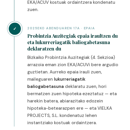
EKA/ACUV kostuak ordaintzera kondenatu
zuen.
✓
2025EKO ABENDUAREN 17A · EPAIA
Probintzia Auzitegiak epaia iraultzen du
eta lukurreriagatik baliogabetasuna
deklaratzen du
Bizkaiko Probintzia Auzitegiak (4. Sekzioa)
arrazoia eman zion EKA/ACUVi bere argudio
guztietan. Aurreko epaia irauli zuen,
maileguaren
lukurreriagatik
baliogabetasuna
deklaratu zuen, hori
bermatzen zuen hipoteka ezeztatuz — eta
harekin batera, abiarazitako edozein
hipoteka-betearazpen ere — eta VIELKA
PROJECTS, S.L. kondenatuz lehen
instantziako kostuak ordaintzera.