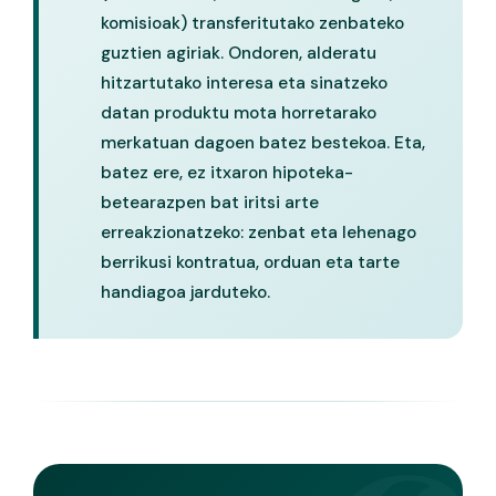
komisioak) transferitutako zenbateko
guztien agiriak. Ondoren, alderatu
hitzartutako interesa eta sinatzeko
datan produktu mota horretarako
merkatuan dagoen batez bestekoa. Eta,
batez ere, ez itxaron hipoteka-
betearazpen bat iritsi arte
erreakzionatzeko: zenbat eta lehenago
berrikusi kontratua, orduan eta tarte
handiagoa jarduteko.