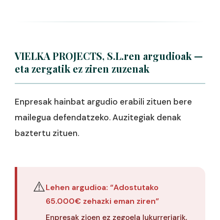
VIELKA PROJECTS, S.L.ren argudioak —
eta zergatik ez ziren zuzenak
Enpresak hainbat argudio erabili zituen bere
mailegua defendatzeko. Auzitegiak denak
baztertu zituen.
⚠️
Lehen argudioa: “Adostutako
65.000€ zehazki eman ziren”
Enpresak zioen ez zegoela lukurreriarik,