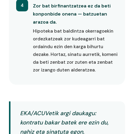
4
Zor bat birfinantzatzea ez da beti
konponbide onena — batzuetan
arazoa da.
Hipoteka bat baldintza okerragoekin
ordezkatzeak zor kudeagarri bat
ordaindu ezin den karga bihurtu
dezake. Hortaz, sinatu aurretik, komeni
da beti zenbat zor zuten eta zenbat
zor izango duten alderatzea.
EKA/ACUVetik argi daukagu:
kontratu bakar batek ere ezin du,
nahiz eta sinatuta egon,