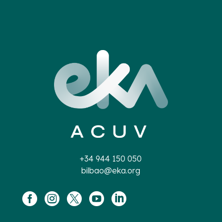
+34 944 150 050
bilbao@eka.org




