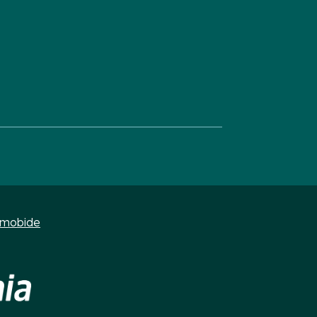
s
umobide