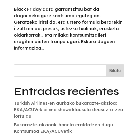
Black Friday data garrantzitsu bat da
dagoeneko gure kontsumo-egutegian.
Geratzeko iritsi da, eta urtero formula berarekin
itzultzen da: presak, ustezko txolinak, erosketa
oldarkorrak… eta milaka kontsumitzaileri
eragiten dieten tranpa ugari. Eskura dagoen
informazioa...
Bilatu
Entradas recientes
Turkish Airlines-en aurkako bukarazte-akzioa:
EKA/ACUVek bi «no show» klausula deuseztatzea
lortu du
Bukarazte-akzioak: honela eraldatzen dugu
Kontsumoa EKA/ACUVetik