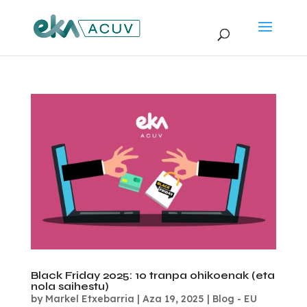
Black Friday 2025: 10 tranpa ohikoenak (eta
nola saihestu)
by
Markel Etxebarria
|
Aza 19, 2025
|
Blog - EU