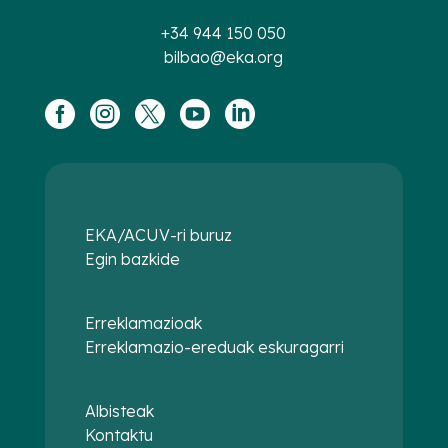
+34 944 150 050
bilbao@eka.org





EKA/ACUV-ri buruz
Egin bazkide
Erreklamazioak
Erreklamazio-ereduak eskuragarri
Albisteak
Kontaktu