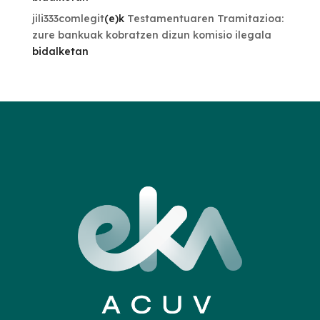
jili333comlegit
(e)k
Testamentuaren Tramitazioa:
zure bankuak kobratzen dizun komisio ilegala
bidalketan