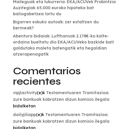
Maileguak eta lukurreria: EKA/ACUVek Probintzia
Auzitegiak 65.000 euroko hipoteka bat
baliogabetzea lortu du
Bigarren eskuko autoak: zer estaltzen du
bermeak?
Abentura bidaiak: Lufthansak 2.178€-ko kalte-
ordaina bueltatu dio EKA/ACUVeko bazkide bati
galdutako maleta batengatik eta hegaldian
atzerapenagatik
Comentarios
recientes
vipjlactivity
(e)k
Testamentuaren Tramitazioa:
zure bankuak kobratzen dizun komisio ilegala
bidalketan
dailyjiliapp
(e)k
Testamentuaren Tramitazioa:
zure bankuak kobratzen dizun komisio ilegala
bidalketan