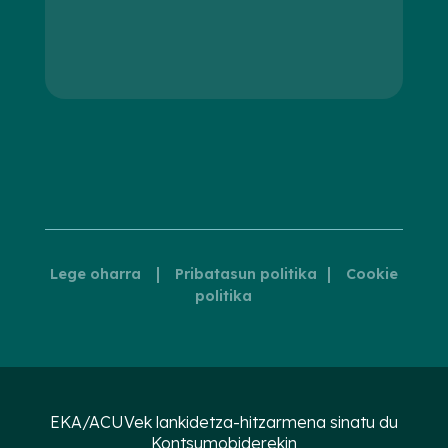
|
|
Lege oharra
Pribatasun politika
Cookie
politika
EKA/ACUVek lankidetza-hitzarmena sinatu du
Kontsumobiderekin