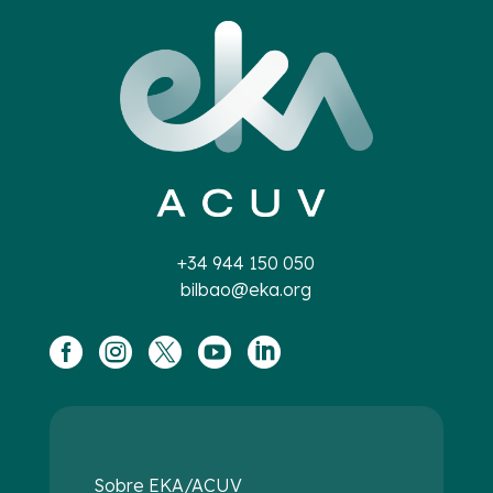
+34 944 150 050
bilbao@eka.org





Sobre EKA/ACUV