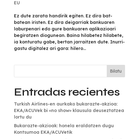
EU
Ez dute zarata handirik egiten. Ez dira bat-
batean iristen. Ez dira deigarriak bankuaren
laburpenari edo gure bankuaren aplikazioari
begiratzen diogunean. Baina hilabetez hilabete,
ia konturatu gabe, bertan jarraitzen dute. Inurri-
gastu digitalez ari gara: hilero...
Bilatu
Entradas recientes
Turkish Airlines-en aurkako bukarazte-akzioa:
EKA/ACUVek bi «no show» klausula deuseztatzea
lortu du
Bukarazte-akzioak: honela eraldatzen dugu
Kontsumoa EKA/ACUVetik