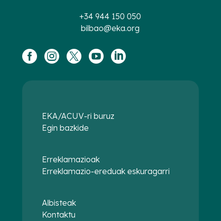
+34 944 150 050
bilbao@eka.org





EKA/ACUV-ri buruz
Egin bazkide
Erreklamazioak
Erreklamazio-ereduak eskuragarri
Albisteak
Kontaktu