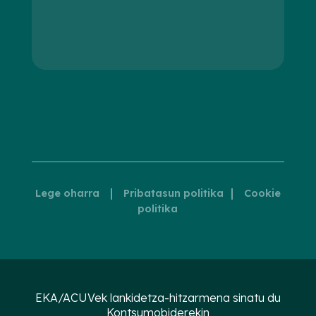
|
|
Lege oharra
Pribatasun politika
Cookie
politika
EKA/ACUVek lankidetza-hitzarmena sinatu du
Kontsumobiderekin