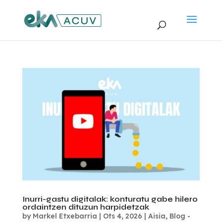
Inurri-gastu digitalak: konturatu gabe hilero
ordaintzen dituzun harpidetzak
by
Markel Etxebarria
|
Ots 4, 2026
|
Aisia
,
Blog -