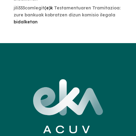
jili333comlegit
(e)k
Testamentuaren Tramitazioa:
zure bankuak kobratzen dizun komisio ilegala
bidalketan