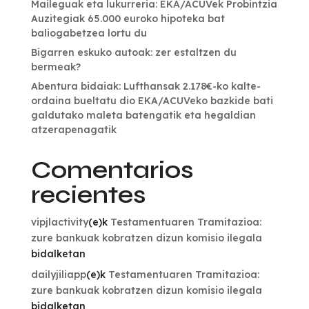
Maileguak eta lukurreria: EKA/ACUVek Probintzia
Auzitegiak 65.000 euroko hipoteka bat
baliogabetzea lortu du
Bigarren eskuko autoak: zer estaltzen du
bermeak?
Abentura bidaiak: Lufthansak 2.178€-ko kalte-
ordaina bueltatu dio EKA/ACUVeko bazkide bati
galdutako maleta batengatik eta hegaldian
atzerapenagatik
Comentarios
recientes
vipjlactivity
(e)k
Testamentuaren Tramitazioa:
zure bankuak kobratzen dizun komisio ilegala
bidalketan
dailyjiliapp
(e)k
Testamentuaren Tramitazioa:
zure bankuak kobratzen dizun komisio ilegala
bidalketan