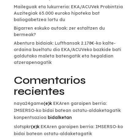
Maileguak eta lukurreria: EKA/ACUVek Probintzia
Auzitegiak 65.000 euroko hipoteka bat
baliogabetzea lortu du
Bigarren eskuko autoak: zer estaltzen du
bermeak?
Abentura bidaiak: Lufthansak 2.178€-ko kalte-
ordaina bueltatu dio EKA/ACUVeko bazkide bati
galdutako maleta batengatik eta hegaldian
atzerapenagatik
Comentarios
recientes
naya24game
(e)k
EKAren garaipen berria:
IMSERSO-ko bidai batean ostatu-aldaketagatik
konpentsazioa
bidalketan
slotspkr
(e)k
EKAren garaipen berria: IMSERSO-ko
bidai batean ostatu-aldaketagatik