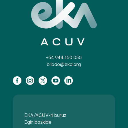
+34 944 150 050
bilbao@eka.org





EKA/ACUV-ri buruz
Egin bazkide