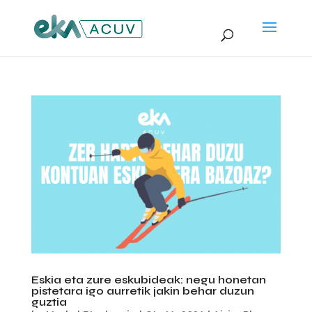
Eskia eta zure eskubideak: negu honetan
pistetara igo aurretik jakin behar duzun
guztia