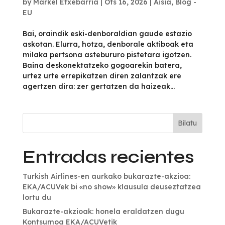
by
Markel Etxebarria
|
Ots 16, 2026
|
Aisia
,
Blog -
EU
Bai, oraindik eski-denboraldian gaude estazio
askotan. Elurra, hotza, denborale aktiboak eta
milaka pertsona astebururo pistetara igotzen.
Baina deskonektatzeko gogoarekin batera,
urtez urte errepikatzen diren zalantzak ere
agertzen dira: zer gertatzen da haizeak...
Bilatu
Entradas recientes
Turkish Airlines-en aurkako bukarazte-akzioa:
EKA/ACUVek bi «no show» klausula deuseztatzea
lortu du
Bukarazte-akzioak: honela eraldatzen dugu
Kontsumoa EKA/ACUVetik