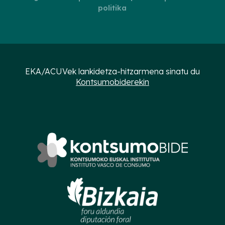
politika
EKA/ACUVek lankidetza-hitzarmena sinatu du
Kontsumobiderekin