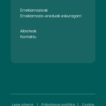
Erreklamazioak
Erreklamazio-ereduak eskuragarri
Albisteak
Kontaktu
|
|
Lege oharra
Pribatasun politika
Cookie