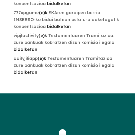
konpentsazioa
bidalketan
777xpgame
(e)k
EKAren garaipen berria:
IMSERSO-ko bidai batean ostatu-aldaketagatik
konpentsazioa
bidalketan
vipjlactivity
(e)k
Testamentuaren Tramitazioa:
zure bankuak kobratzen dizun komisio ilegala
bidalketan
dailyjiliapp
(e)k
Testamentuaren Tramitazioa:
zure bankuak kobratzen dizun komisio ilegala
bidalketan