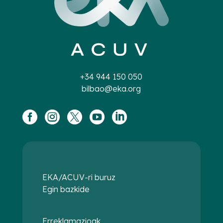
+34 944 150 050
bilbao@eka.org





EKA/ACUV-ri buruz
Egin bazkide
Erreklamazioak