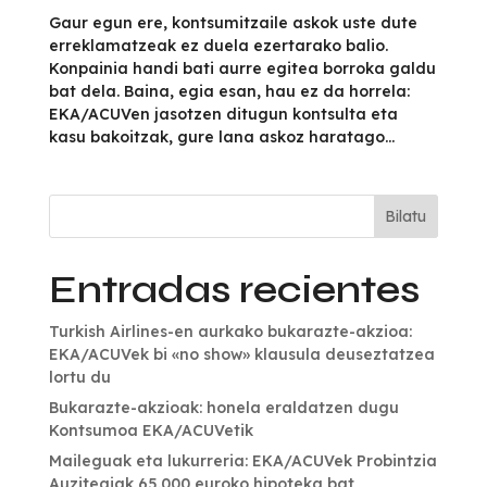
Gaur egun ere, kontsumitzaile askok uste dute
erreklamatzeak ez duela ezertarako balio.
Konpainia handi bati aurre egitea borroka galdu
bat dela. Baina, egia esan, hau ez da horrela:
EKA/ACUVen jasotzen ditugun kontsulta eta
kasu bakoitzak, gure lana askoz haratago...
Bilatu
Entradas recientes
Turkish Airlines-en aurkako bukarazte-akzioa:
EKA/ACUVek bi «no show» klausula deuseztatzea
lortu du
Bukarazte-akzioak: honela eraldatzen dugu
Kontsumoa EKA/ACUVetik
Maileguak eta lukurreria: EKA/ACUVek Probintzia
Auzitegiak 65.000 euroko hipoteka bat