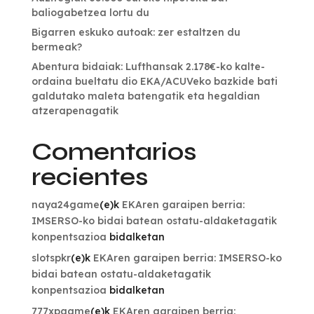
baliogabetzea lortu du
Bigarren eskuko autoak: zer estaltzen du
bermeak?
Abentura bidaiak: Lufthansak 2.178€-ko kalte-
ordaina bueltatu dio EKA/ACUVeko bazkide bati
galdutako maleta batengatik eta hegaldian
atzerapenagatik
Comentarios
recientes
naya24game
(e)k
EKAren garaipen berria:
IMSERSO-ko bidai batean ostatu-aldaketagatik
konpentsazioa
bidalketan
slotspkr
(e)k
EKAren garaipen berria: IMSERSO-ko
bidai batean ostatu-aldaketagatik
konpentsazioa
bidalketan
777xpgame
(e)k
EKAren garaipen berria: