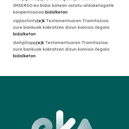
IMSERSO-ko bidai batean ostatu-aldaketagatik
konpentsazioa
bidalketan
vipjlactivity
(e)k
Testamentuaren Tramitazioa:
zure bankuak kobratzen dizun komisio ilegala
bidalketan
dailyjiliapp
(e)k
Testamentuaren Tramitazioa:
zure bankuak kobratzen dizun komisio ilegala
bidalketan