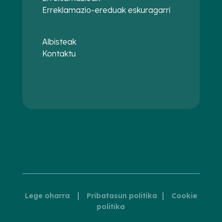
Erreklamazio-ereduak eskuragarri
Albisteak
Kontaktu
|
|
Lege oharra
Pribatasun politika
Cookie
politika