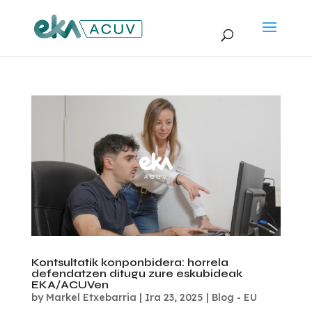
Kontsultatik konponbidera: horrela
defendatzen ditugu zure eskubideak
EKA/ACUVen
by
Markel Etxebarria
|
Ira 23, 2025
|
Blog - EU