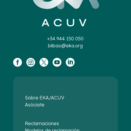
+34 944 150 050
bilbao@eka.org





Sobre EKA/ACUV
Asóciate
Reclamaciones
Modelos de reclamación