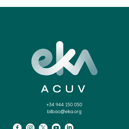
+34 944 150 050
bilbao@eka.org




