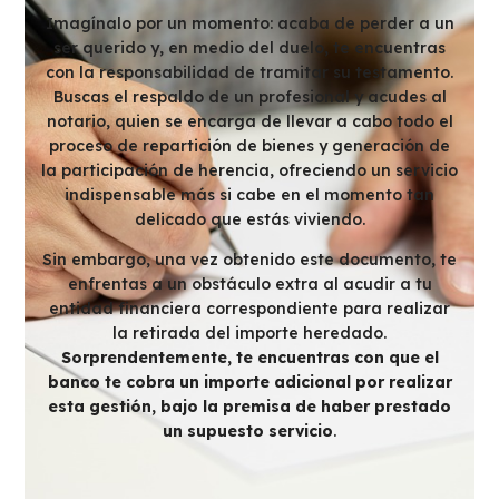
Imagínalo por un momento: acaba de perder a un
ser querido y, en medio del duelo, te encuentras
con la responsabilidad de tramitar su testamento.
Buscas el respaldo de un profesional y acudes al
notario, quien se encarga de llevar a cabo todo el
proceso de repartición de bienes y generación de
la participación de herencia, ofreciendo un servicio
indispensable más si cabe en el momento tan
delicado que estás viviendo.
Sin embargo, una vez obtenido este documento, te
enfrentas a un obstáculo extra al acudir a tu
entidad financiera correspondiente para realizar
la retirada del importe heredado.
Sorprendentemente, te encuentras con que el
banco te cobra un importe adicional por realizar
esta gestión, bajo la premisa de haber prestado
un supuesto servicio
.