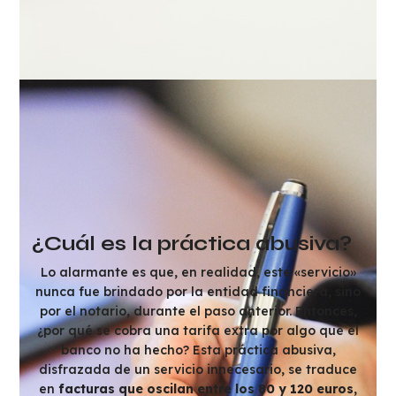
¿Cuál es la práctica abusiva?
Lo alarmante es que, en realidad, este «servicio»
nunca fue brindado por la entidad financiera, sino
por el notario, durante el paso anterior. Entonces,
¿por qué se cobra una tarifa extra por algo que el
banco no ha hecho? Esta práctica abusiva,
disfrazada de un servicio innecesario, se traduce
en
facturas que oscilan entre los 80 y 120 euros,