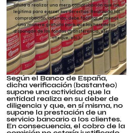
limita a realizar una mera comprobación que los
legitima para ejercer sus derechos. Realizada tal
comprobación, además, debe facilitar al menos
una manera gratuita para que los herederos
dispongan de los fondos (transferencia, efectivo,
cheque, etc.).
Según el Banco de España,
dicha verificación (bastanteo)
supone una actividad que la
entidad realiza en su deber de
diligencia y que, en sí misma, no
supone la prestación de un
servicio bancario a los clientes.
En consecuencia, el cobro de la
comisión no estaría justificado