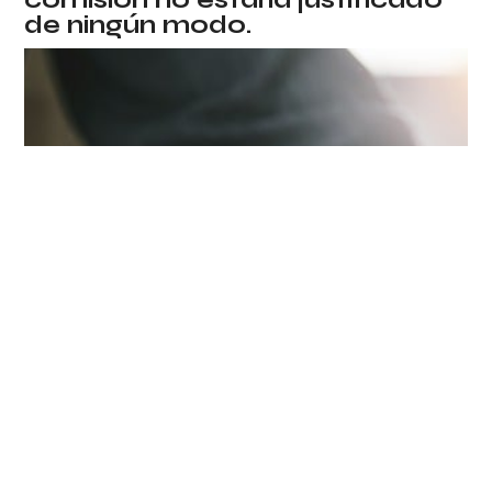
de ningún modo.
¿Qué hago si me veo en esta
situación?
No nos engañemos, cualquiera podría verse en una
situación así. Por este motivo, en caso de que
algún día identifiques esta situación, desde EKA
recomendamos seguir los siguientes pasos:
1-
Consultar con un
profesional
Antes de realizar cualquier trámite, asegúrate de
contar con el apoyo de un notario o abogado de
confianza.