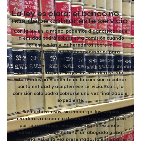
La ley es clara: el banco no
nos debe cobrar este servici
o
Con la ley en la mano, podemos diagnosticar que
la entidad podrá cobrar esta comisión cuando
oriente a las y los herederos sobre la
documentación o trámites necesarios para
acceder a esos fondos, llegando a prestar un
servicio asimilable al de un profesional externo.
Para ello, será preciso que los herederos sean
informados previamente de la comisión a cobrar
por la entidad y acepten ese servicio. Eso sí, la
comisión solo podrá cobrarse una vez finalizado el
expediente.
En muchos casos, sin embargo, los propios
herederos recaban la documentación necesaria
por su cuenta o sirviéndose de profesionales
externos como un notario, un abogado o una
gestoría. Así, una vez presentada, la entidad se