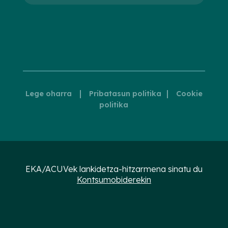
|
|
Lege oharra
Pribatasun politika
Cookie
politika
EKA/ACUVek lankidetza-hitzarmena sinatu du
Kontsumobiderekin