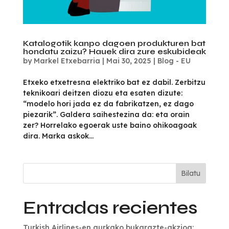
Katalogotik kanpo dagoen produkturen bat
hondatu zaizu? Hauek dira zure eskubideak
by
Markel Etxebarria
|
Mai 30, 2025
|
Blog - EU
Etxeko etxetresna elektriko bat ez dabil. Zerbitzu
teknikoari deitzen diozu eta esaten dizute:
“modelo hori jada ez da fabrikatzen, ez dago
piezarik”. Galdera saihestezina da: eta orain
zer? Horrelako egoerak uste baino ohikoagoak
dira. Marka askok...
Bilatu
Entradas recientes
Turkish Airlines-en aurkako bukarazte-akzioa: