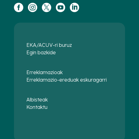





EKA/ACUV-ri buruz
Egin bazkide
Erreklamazioak
Erreklamazio-ereduak eskuragarri
Albisteak
Kontaktu