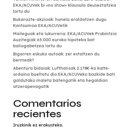
EKA/ACUVek bi «no show» klausula deuseztatzea
lortu du
Bukarazte-akzioak: honela eraldatzen dugu
Kontsumoa EKA/ACUVetik
Maileguak eta lukurreria: EKA/ACUVek Probintzia
Auzitegiak 65.000 euroko hipoteka bat
baliogabetzea lortu du
Bigarren eskuko autoak: zer estaltzen du
bermeak?
Abentura bidaiak: Lufthansak 2.178€-ko kalte-
ordaina bueltatu dio EKA/ACUVeko bazkide bati
galdutako maleta batengatik eta hegaldian
atzerapenagatik
Comentarios
recientes
Iruzkinik ez erakusteko.