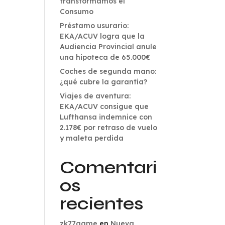
transformamos el
Consumo
Préstamo usurario:
EKA/ACUV logra que la
Audiencia Provincial anule
una hipoteca de 65.000€
Coches de segunda mano:
¿qué cubre la garantía?
Viajes de aventura:
EKA/ACUV consigue que
Lufthansa indemnice con
2.178€ por retraso de vuelo
y maleta perdida
Comentari
os
recientes
zk77game
en
Nueva