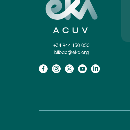
+34 944 150 050
bilbao@eka.org




