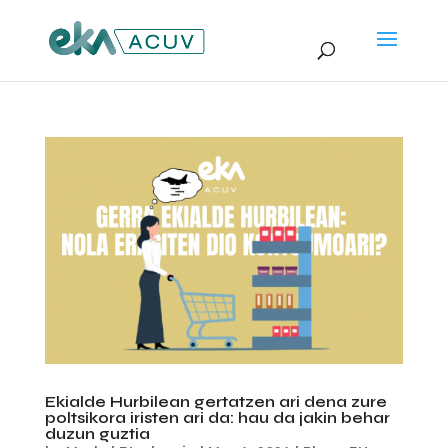
Ekialde Hurbilean gertatzen ari dena zure
poltsikora iristen ari da: hau da jakin behar
duzun guztia