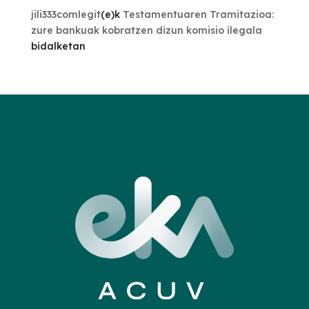
jili333comlegit
(e)k
Testamentuaren Tramitazioa:
zure bankuak kobratzen dizun komisio ilegala
bidalketan