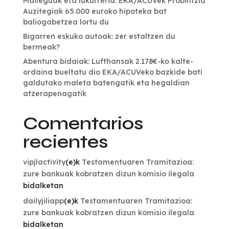
Maileguak eta lukurreria: EKA/ACUVek Probintzia
Auzitegiak 65.000 euroko hipoteka bat
baliogabetzea lortu du
Bigarren eskuko autoak: zer estaltzen du
bermeak?
Abentura bidaiak: Lufthansak 2.178€-ko kalte-
ordaina bueltatu dio EKA/ACUVeko bazkide bati
galdutako maleta batengatik eta hegaldian
atzerapenagatik
Comentarios
recientes
vipjlactivity
(e)k
Testamentuaren Tramitazioa:
zure bankuak kobratzen dizun komisio ilegala
bidalketan
dailyjiliapp
(e)k
Testamentuaren Tramitazioa:
zure bankuak kobratzen dizun komisio ilegala
bidalketan