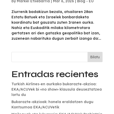
by
Markel Etxebarria
|
Mar 6, 2026
|
Blog - EU
Ziurrenik badakizun bezala, otsailaren 28an
Estatu Batuek eta Israelek bonbardaketa
koordinatu bat gauzatu zuten Iranen aurka.
Nahiz eta Euskaditik milaka kilometrotara
gertatzen ari den gatazka geopolitiko bat izan,
zuzenean nabarituko dugun zerbait izango da:...
Bilatu
Entradas recientes
Turkish Airlines-en aurkako bukarazte-akzioa:
EKA/ACUVek bi «no show» klausula deuseztatzea
lortu du
Bukarazte-akzioak: honela eraldatzen dugu
Kontsumoa EKA/ACUVetik