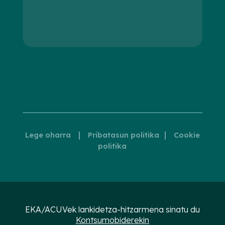
|
|
Lege oharra
Pribatasun politika
Cookie
politika
EKA/ACUVek lankidetza-hitzarmena sinatu du
Kontsumobiderekin