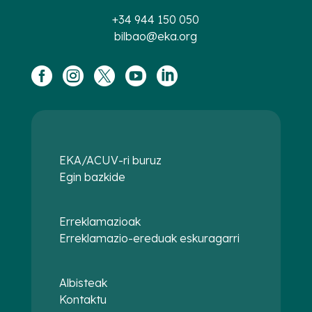
+34 944 150 050
bilbao@eka.org





EKA/ACUV-ri buruz
Egin bazkide
Erreklamazioak
Erreklamazio-ereduak eskuragarri
Albisteak
Kontaktu