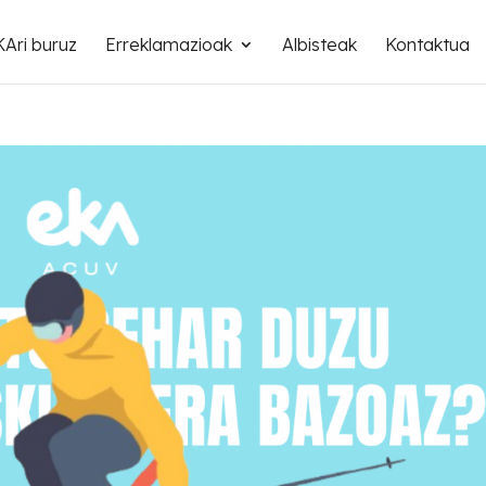
Ari buruz
Erreklamazioak
Albisteak
Kontaktua