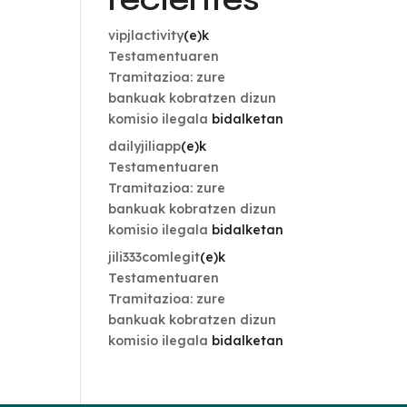
vipjlactivity
(e)k
Testamentuaren
Tramitazioa: zure
bankuak kobratzen dizun
komisio ilegala
bidalketan
dailyjiliapp
(e)k
Testamentuaren
Tramitazioa: zure
bankuak kobratzen dizun
komisio ilegala
bidalketan
jili333comlegit
(e)k
Testamentuaren
Tramitazioa: zure
bankuak kobratzen dizun
komisio ilegala
bidalketan