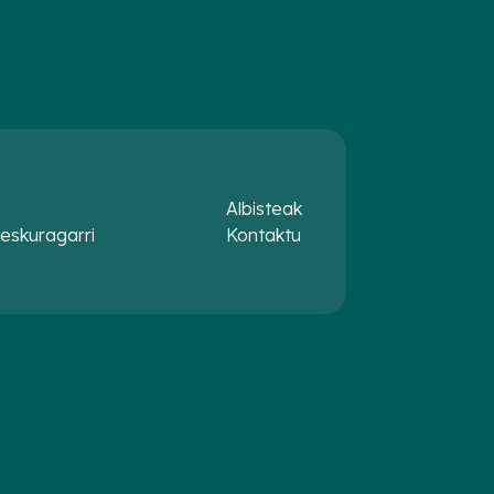
Albisteak
eskuragarri
Kontaktu