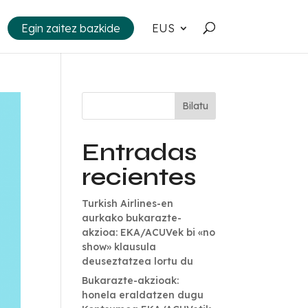
Egin zaitez bazkide
EUS
Bilatu
Entradas
recientes
Turkish Airlines-en
aurkako bukarazte-
akzioa: EKA/ACUVek bi «no
show» klausula
deuseztatzea lortu du
Bukarazte-akzioak:
honela eraldatzen dugu