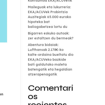
Kontsumoa EKA/ACUVetik
Maileguak eta lukurreria:
EKA/ACUVek Probintzia
Auzitegiak 65.000 euroko
hipoteka bat
baliogabetzea lortu du
Bigarren eskuko autoak:
zer estaltzen du bermeak?
Abentura bidaiak:
Lufthansak 2.178€-ko
kalte-ordaina bueltatu dio
EKA/ACUVeko bazkide
bati galdutako maleta
batengatik eta hegaldian
atzerapenagatik
Comentari
os
en
recientes