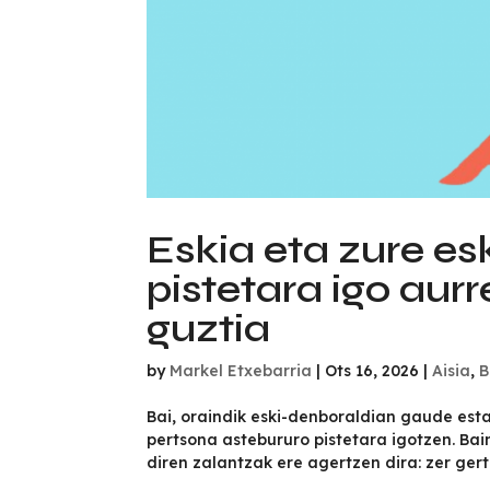
Eskia eta zure e
pistetara igo aur
guztia
by
Markel Etxebarria
|
Ots 16, 2026
|
Aisia
,
B
Bai, oraindik eski-denboraldian gaude esta
pertsona astebururo pistetara igotzen. Ba
diren zalantzak ere agertzen dira: zer gert