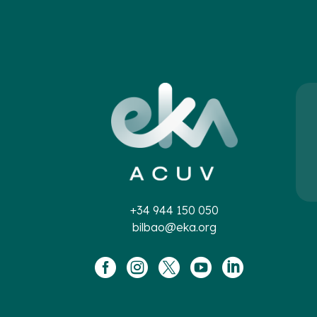
+34 944 150 050
bilbao@eka.org




