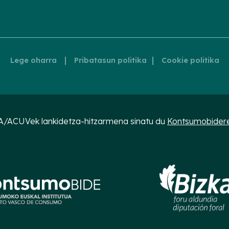
|
|
Lege oharra
Pribatasun politika
Cookie politika
A/ACUVek lankidetza-hitzarmena sinatu du
Kontsumobidere