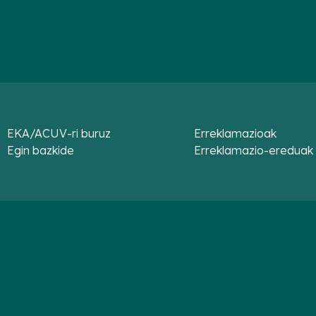
EKA/ACUV-ri buruz
Erreklamazioak
Egin bazkide
Erreklamazio-ereduak 