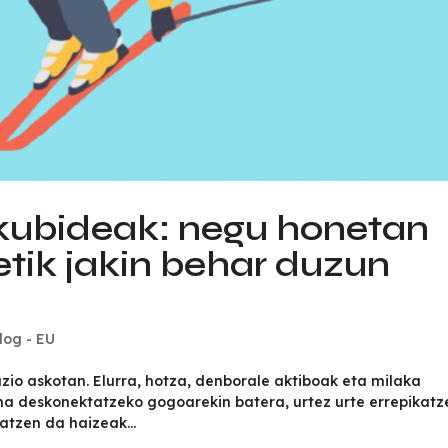
skubideak: negu honetan
retik jakin behar duzun
log - EU
zio askotan. Elurra, hotza, denborale aktiboak eta milaka
ina deskonektatzeko gogoarekin batera, urtez urte errepikatz
atzen da haizeak...