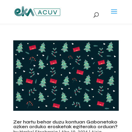
Zer hartu behar duzu kontuan Gabonetako
azken orduko erosketak egiterako orduan?
by
Markel Etxebarria
|
Abe 19, 2024
|
Aisia