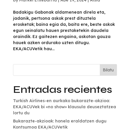
Badakigu Gabonak aldamenean direla eta,
jadanik, pertsona askok prest dituztela
erosketak; baina egia da, baita ere, beste askok
egun seinalatu hauen prestaketekin daudela
oraindik. Ez gaitezen engaina, askotan gauza
hauek azken ordurako uzten ditugu.
EKA/ACUVetik hau...
Bilatu
Entradas recientes
Turkish Airlines-en aurkako bukarazte-akzioa:
EKA/ACUVek bi «no show» klausula deuseztatzea
lortu du
Bukarazte-akzioak: honela eraldatzen dugu
Kontsumoa EKA/ACUVetik