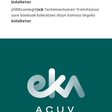
bidalketan
jili333comlegit
(e)k
Testamentuaren Tramitazioa:
zure bankuak kobratzen dizun komisio ilegala
bidalketan