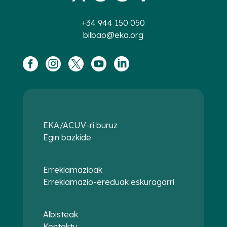
+34 944 150 050
bilbao@eka.org





EKA/ACUV-ri buruz
Egin bazkide
Erreklamazioak
Erreklamazio-ereduak eskuragarri
Albisteak
Kontaktu