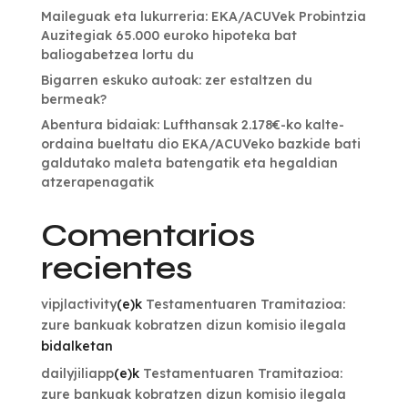
Maileguak eta lukurreria: EKA/ACUVek Probintzia
Auzitegiak 65.000 euroko hipoteka bat
baliogabetzea lortu du
Bigarren eskuko autoak: zer estaltzen du
bermeak?
Abentura bidaiak: Lufthansak 2.178€-ko kalte-
ordaina bueltatu dio EKA/ACUVeko bazkide bati
galdutako maleta batengatik eta hegaldian
atzerapenagatik
Comentarios
recientes
vipjlactivity
(e)k
Testamentuaren Tramitazioa:
zure bankuak kobratzen dizun komisio ilegala
bidalketan
dailyjiliapp
(e)k
Testamentuaren Tramitazioa:
zure bankuak kobratzen dizun komisio ilegala