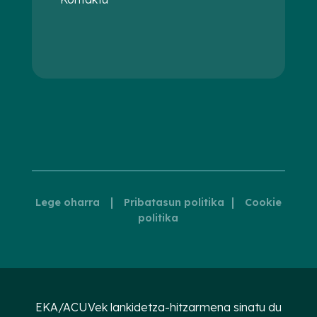
|
|
Lege oharra
Pribatasun politika
Cookie
politika
EKA/ACUVek lankidetza-hitzarmena sinatu du