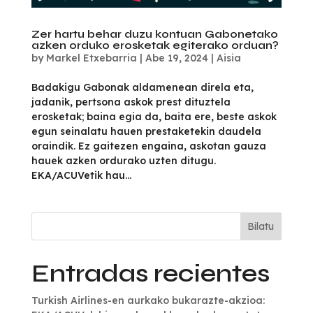
Zer hartu behar duzu kontuan Gabonetako
azken orduko erosketak egiterako orduan?
by
Markel Etxebarria
|
Abe 19, 2024
|
Aisia
Badakigu Gabonak aldamenean direla eta,
jadanik, pertsona askok prest dituztela
erosketak; baina egia da, baita ere, beste askok
egun seinalatu hauen prestaketekin daudela
oraindik. Ez gaitezen engaina, askotan gauza
hauek azken ordurako uzten ditugu.
EKA/ACUVetik hau...
Bilatu
Entradas recientes
Turkish Airlines-en aurkako bukarazte-akzioa: