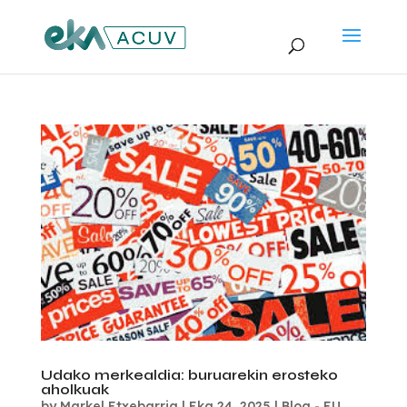
Udako merkealdia: buruarekin erosteko
aholkuak
by
Markel Etxebarria
|
Eka 24, 2025
|
Blog - EU