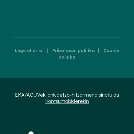
|
|
Lege oharra
Pribatasun politika
Cookie
politika
EKA/ACUVek lankidetza-hitzarmena sinatu du
Kontsumobiderekin