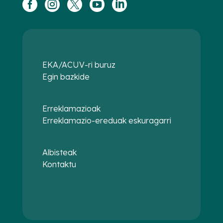





EKA/ACUV-ri buruz
Egin bazkide
Erreklamazioak
Erreklamazio-ereduak eskuragarri
Albisteak
Kontaktu