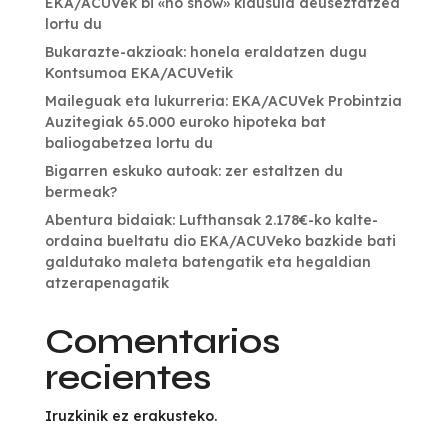
EKA/ACUVek bi «no show» klausula deuseztatzea
lortu du
Bukarazte-akzioak: honela eraldatzen dugu
Kontsumoa EKA/ACUVetik
Maileguak eta lukurreria: EKA/ACUVek Probintzia
Auzitegiak 65.000 euroko hipoteka bat
baliogabetzea lortu du
Bigarren eskuko autoak: zer estaltzen du
bermeak?
Abentura bidaiak: Lufthansak 2.178€-ko kalte-
ordaina bueltatu dio EKA/ACUVeko bazkide bati
galdutako maleta batengatik eta hegaldian
atzerapenagatik
Comentarios
recientes
Iruzkinik ez erakusteko.