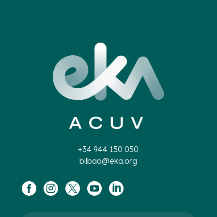
+34 944 150 050
bilbao@eka.org




