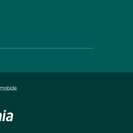
s
umobide