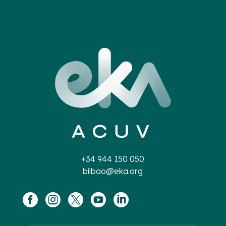
+34 944 150 050
bilbao@eka.org




