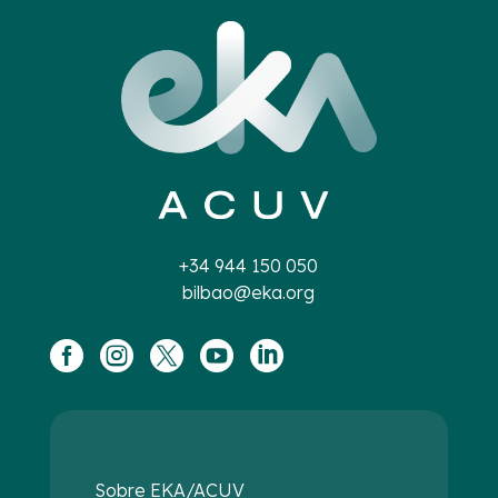
+34 944 150 050
bilbao@eka.org





Sobre EKA/ACUV